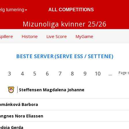
lg turnering
ALL COMPETITIONS
Mizunoliga kvinner 25/26
Spillere
Historie
Live Score
MyGame
BESTE SERVER
(SERVE ESS / SETTENE)
3
4
5
6
7
8
9
10
...
Page s
Steffensen Magdalena Johanne
ománková Barbora
angnes Nora Eliassen
edoja Gerda