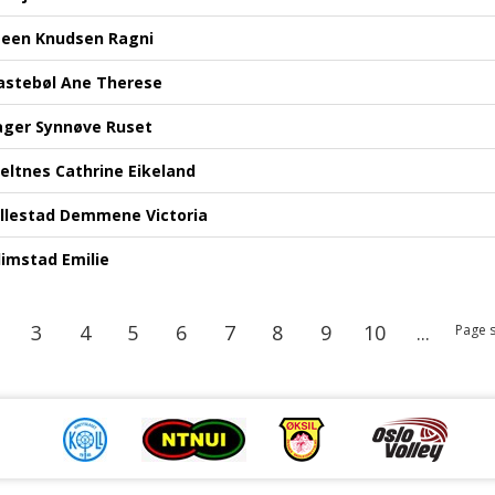
teen Knudsen Ragni
astebøl Ane Therese
ager Synnøve Ruset
jeltnes Cathrine Eikeland
ellestad Demmene Victoria
limstad Emilie
3
4
5
6
7
8
9
10
...
Page s