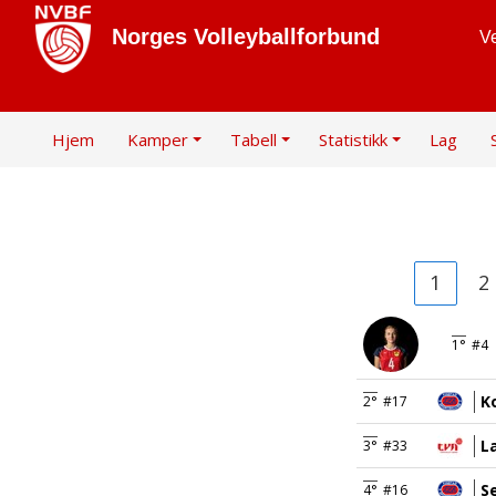
Norges Volleyballforbund
Ve
Hjem
Kamper
Tabell
Statistikk
Lag
1
2
1°
#4
K
2°
#17
L
3°
#33
S
4°
#16