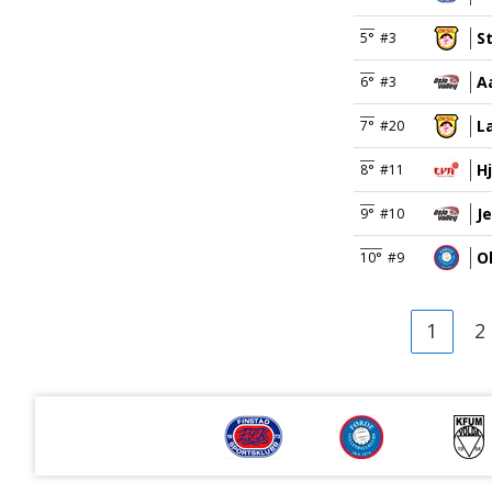
S
5°
#3
A
6°
#3
L
7°
#20
H
8°
#11
J
9°
#10
O
10°
#9
1
2