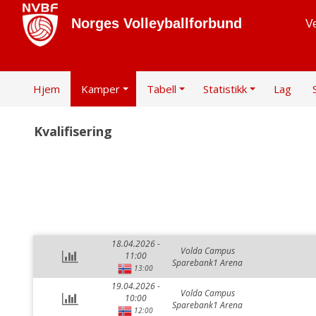
Norges Volleyballforbund
Ve
Hjem
Kamper
Tabell
Statistikk
Lag
Kvalifisering
18.04.2026 -
Volda Campus
11:00
Sparebank1 Arena
13:00
19.04.2026 -
Volda Campus
10:00
Sparebank1 Arena
12:00