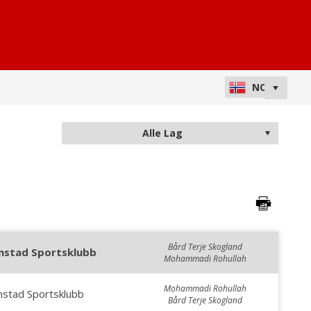
Bård Terje Skogland
instad Sportsklubb
Mohammadi Rohullah
Mohammadi Rohullah
nstad Sportsklubb
Bård Terje Skogland