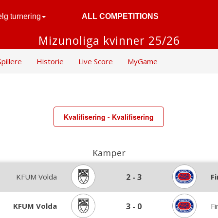
lg turnering
ALL COMPETITIONS
Mizunoliga kvinner 25/26
Spillere
Historie
Live Score
MyGame
Kvalifisering - Kvalifisering
Kamper
KFUM Volda
2
-
3
F
KFUM Volda
3
-
0
Fi