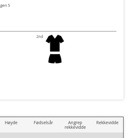
gen 5
e
2nd
Høyde
Fødselsår
Angrep
Rekkevidde
rekkevidde