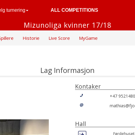
lg turnering
ALL COMPETITIONS
Mizunoliga kvinner 17/18
Spillere
Historie
Live Score
MyGame
Lag Informasjon
Kontaker
+47 952148
mathias@fjo
Hall
Førdehuset