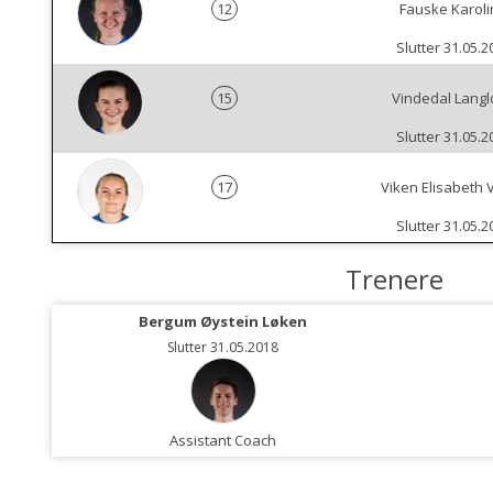
12
Fauske Karoli
Slutter 31.05.2
15
Vindedal Langlo
Slutter 31.05.2
17
Viken Elisabeth 
Slutter 31.05.2
Trenere
Bergum Øystein Løken
Slutter 31.05.2018
Assistant Coach