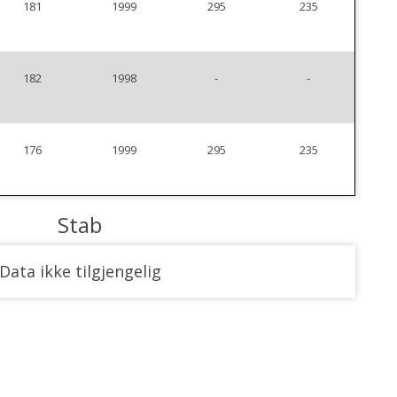
181
1999
295
235
182
1998
-
-
176
1999
295
235
Stab
Data ikke tilgjengelig