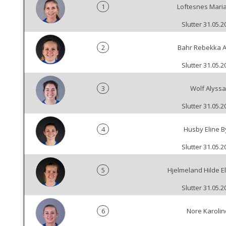
1
Loftesnes Mari
Slutter 31.05.2
2
Bahr Rebekka 
Slutter 31.05.2
3
Wolf Alyssa
Slutter 31.05.2
4
Husby Eline B
Slutter 31.05.2
5
Hjelmeland Hilde E
Slutter 31.05.2
6
Nore Karolin