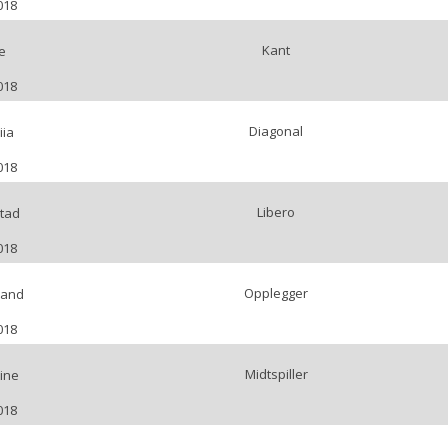
018
Kant
e
018
Diagonal
iia
018
Libero
stad
018
Opplegger
land
018
Midtspiller
tine
018