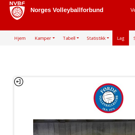
Norges Volleyballforbund
Ve
Hjem
Kamper
Tabell
Statistikk
Lag