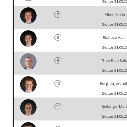
Slutter 31.05.2
7
Viken Martin
Slutter 31.05.2
8
Riabova Valer
Slutter 31.05.2
9
Thue Elise Sel
Slutter 31.05.2
10
Berg Ida Jørund
Slutter 31.05.2
11
Fjellanger Mar
Slutter 31.05.2