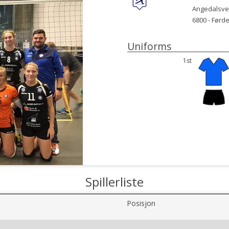
Angedalsve
6800 -
Førd
Uniforms
1st
Spillerliste
Posisjon