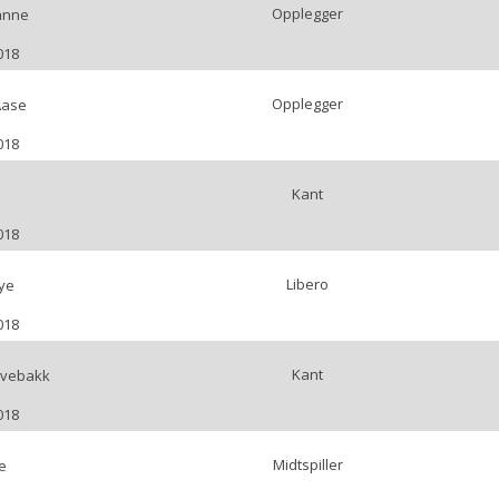
Opplegger
anne
018
Opplegger
Aase
018
Kant
018
Libero
ye
018
Kant
lvebakk
018
Midtspiller
e