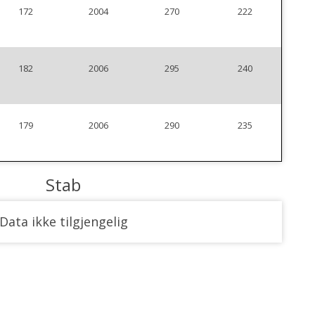
172
2004
270
222
182
2006
295
240
179
2006
290
235
Stab
Data ikke tilgjengelig