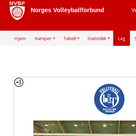
Norges Volleyballforbund
Ve
Hjem
Kamper
Tabell
Statistikk
Lag