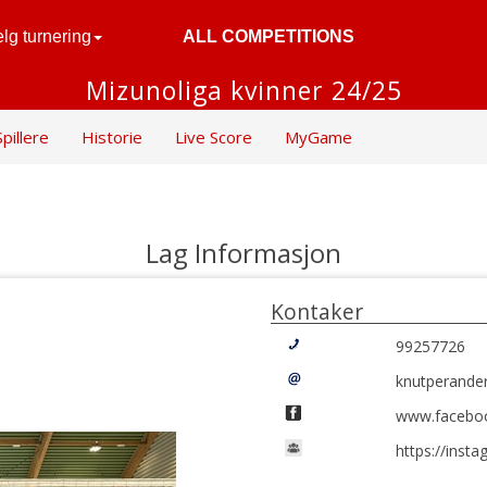
lg turnering
ALL COMPETITIONS
Mizunoliga kvinner 24/25
Spillere
Historie
Live Score
MyGame
Lag Informasjon
Kontaker
99257726
knutperande
www.facebo
https://ins