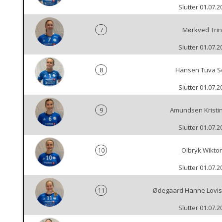
Slutter 01.07.2
7
Mørkved Tri
Slutter 01.07.2
8
Hansen Tuva S
Slutter 01.07.2
9
Amundsen Kristin
Slutter 01.07.2
10
Olbryk Wiktor
Slutter 01.07.2
11
Ødegaard Hanne Lovis
Slutter 01.07.2