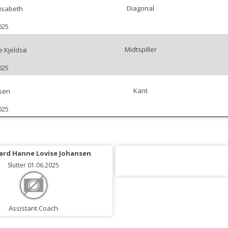
Diagonal
lisabeth
025
Midtspiller
e Kjeldsø
025
Kant
nsen
025
rd Hanne Lovise Johansen
Slutter 01.06.2025
Assistant Coach