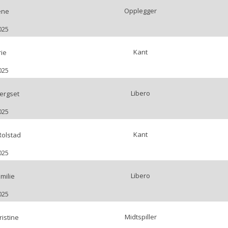
Opplegger
ene
025
Kant
ie
025
Libero
ergset
025
Kant
Rolstad
025
Libero
milie
025
Midtspiller
istine