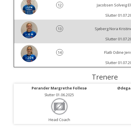
12
Jacobsen Solveig E
Slutter 01.07.2
13
Sjøberg Nora Kristin
Slutter 01.07.2
14
Flatli Odine Je
Slutter 01.07.2
Trenere
Perander Margrethe Follesø
Ødegaa
Slutter 01.06.2025
Head Coach