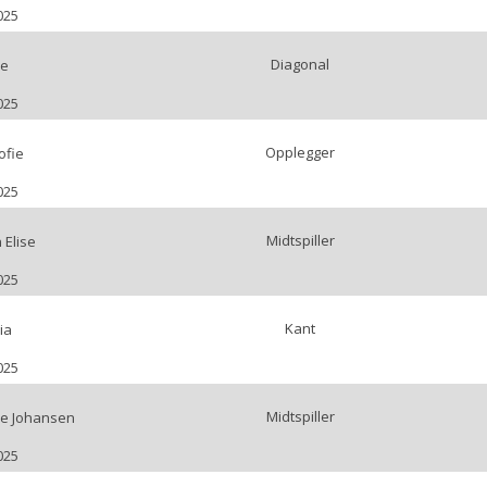
025
Diagonal
ne
025
Opplegger
ofie
025
Midtspiller
 Elise
025
Kant
ia
025
Midtspiller
e Johansen
025