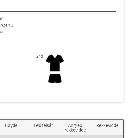
en
ingen 2
sø
2nd
Høyde
Fødselsår
Angrep
Rekkevidde
rekkevidde