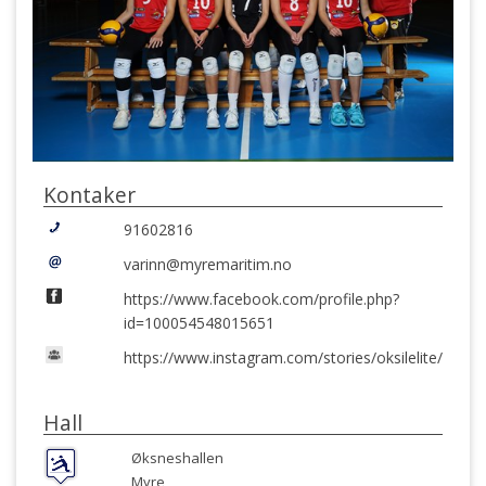
Kontaker
91602816
varinn@myremaritim.no
https://www.facebook.com/profile.php?
id=100054548015651
https://www.instagram.com/stories/oksilelite/
Hall
Øksneshallen
Myre