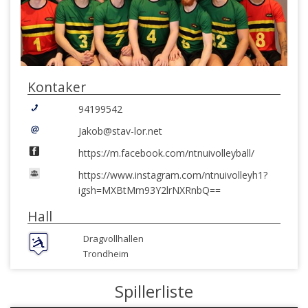
Kontaker
94199542
Jakob@stav-lor.net
https://m.facebook.com/ntnuivolleyball/
https://www.instagram.com/ntnuivolleyh1?
igsh=MXBtMm93Y2lrNXRnbQ==
Hall
Dragvollhallen
Trondheim
Spillerliste