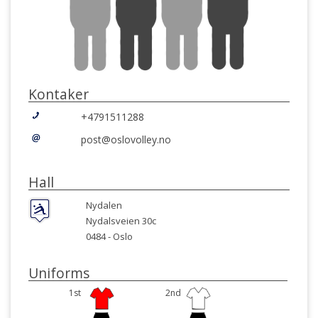
Kontaker
+4791511288
post@oslovolley.no
Hall
Nydalen
Nydalsveien 30c
0484 -
Oslo
Uniforms
1st
2nd