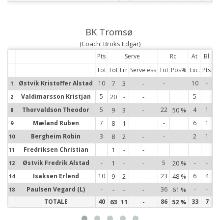
BK Tromsø
(Coach: Broks Edgar)
Pts
Serve
Rc
At
Bl
Tot
Tot
Err
Serve ess
Tot
Pos%
Exc.
Pts
Østvik Kristoffer Alstad
10
7
3
-
-
.
10
-
1
1
Valdimarsson Kristjan
5
20
-
-
-
.
5
-
2
2
Thorvaldson Theodor
5
9
3
-
22
50 %
4
1
8
8
Mæland Ruben
7
8
1
-
-
.
6
1
9
9
Bergheim Robin
3
8
2
-
-
.
2
1
10
10
Fredriksen Christian
-
1
-
-
-
.
-
-
11
11
Østvik Fredrik Alstad
-
1
-
-
5
20 %
-
-
12
12
Isaksen Erlend
10
9
2
-
23
48 %
6
4
14
14
Paulsen Vegard (L)
-
-
-
-
36
61 %
-
-
18
18
TOTALE
40
63
11
-
86
52 %
33
7