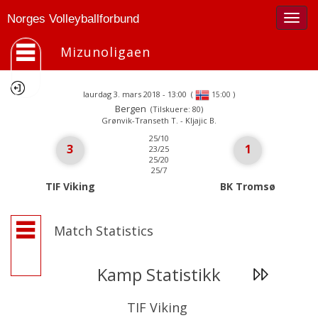
Togg
Norges Volleyballforbund
navig
Mizunoligaen
laurdag 3. mars 2018 - 13:00
(
)
15:00
Bergen
(Tilskuere: 80)
Grønvik-Transeth T. - Kljajic B.
25/10
3
1
23/25
25/20
25/7
TIF Viking
BK Tromsø
Match Statistics
Kamp Statistikk
TIF Viking