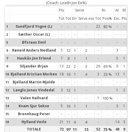
(Coach: Liseth Jon Eirik)
Pts
Serve
Rc
At
Bl
Tot
Tot
Err
Serve ess
Tot
Pos%
Exc.
Pts
Sundfjord Yngve (L)
-
-
-
-
22
82 %
-
-
1
1
Sæther Oscar (L)
-
-
-
-
-
.
-
-
2
2
Øfstaas Emil
-
-
-
-
-
.
-
-
5
5
Røneid Anders Nedland
5
12
1
2
-
.
3
-
6
6
Haukås Jon Erlend
7
8
1
1
-
.
5
1
7
7
Siljander Ørjan
13
22
2
3
26
69 %
9
1
9
9
Bjelland Kristian Morken
18
16
1
4
3
33 %
13
1
10
10
Bjelland Martin Mjelde
-
-
-
-
-
.
-
-
11
11
Langlo Jonas Vindedal
3
12
1
-
-
.
1
2
12
12
Valen Hallvard
-
-
-
-
1
100 %
-
-
13
13
Kvam Sjur Sekse
5
16
1
1
-
.
3
1
14
14
Brennhaug Peter
-
-
-
-
-
.
-
-
15
15
Hylland Vetle
21
11
4
4
-
.
14
3
18
18
TOTALE
72
97
11
15
52
73 %
48
9