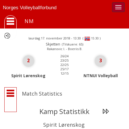
Togg
Norges Volleyballforbund
navig
NM
laurdag 17. november 2018 - 13:30
(
)
15:30
Skjetten
(Tilskuere: 65)
Rakanovic I. - Boeriis B.
26/24
2
3
23/25
22/25
25/17
12/15
Spirit Lørenskog
NTNUI Volleyball
Match Statistics
Kamp Statistikk
Spirit Lørenskog