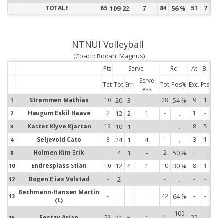
TOTALE
65
109
22
7
84
56 %
51
7
NTNUI Volleyball
(Coach: Rodahl Magnus)
Pts
Serve
Rc
At
Bl
Serve
Tot
Tot
Err
Tot
Pos%
Exc.
Pts
ess
1
Strømmen Mathias
10
20
3
-
28
54 %
9
1
1
2
Haugum Eskil Haave
2
12
2
1
-
.
1
-
2
3
Kastet Klyve Kjartan
13
10
1
-
-
.
8
5
3
4
Seljevold Cato
8
24
1
4
-
.
3
1
4
8
Holmen Kim Erik
-
4
1
-
2
50 %
-
-
8
10
Endresplass Stian
10
12
4
1
10
30 %
8
1
10
12
Bogen Elias Vølstad
-
2
-
-
-
.
-
-
12
13
Bechmann-Hansen Martin
-
-
-
-
42
64 %
-
-
13
(L)
15
100
Festøy Arjan
23
21
5
1
1
22
-
15