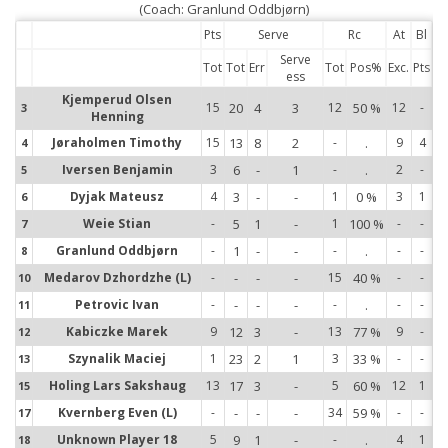
(Coach: Granlund Oddbjørn)
Pts
Serve
Rc
At
Bl
Serve
Tot
Tot
Err
Tot
Pos%
Exc.
Pts
ess
Kjemperud Olsen
15
20
4
3
12
50 %
12
-
3
3
Henning
Jøraholmen Timothy
15
13
8
2
-
.
9
4
4
4
Iversen Benjamin
3
6
-
1
-
.
2
-
5
5
Dyjak Mateusz
4
3
-
-
1
0 %
3
1
6
6
Weie Stian
-
5
1
-
1
100 %
-
-
7
7
Granlund Oddbjørn
-
1
-
-
-
.
-
-
8
8
Medarov Dzhordzhe (L)
-
-
-
-
15
40 %
-
-
10
10
Petrovic Ivan
-
-
-
-
-
.
-
-
11
11
Kabiczke Marek
9
12
3
-
13
77 %
9
-
12
12
Szynalik Maciej
1
23
2
1
3
33 %
-
-
13
13
Holing Lars Sakshaug
13
17
3
-
5
60 %
12
1
15
15
Kvernberg Even (L)
-
-
-
-
34
59 %
-
-
17
17
Unknown Player 18
5
9
1
-
-
.
4
1
18
18