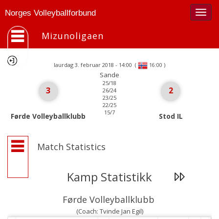
Togg
Norges Volleyballforbund
navig
Mizunoligaen
laurdag 3. februar 2018 - 14:00
(
)
16:00
Sande
25/18
3
2
26/24
23/25
22/25
15/7
Førde Volleyballklubb
Stod IL
Match Statistics
Kamp Statistikk
Førde Volleyballklubb
(Coach: Tvinde Jan Egil)