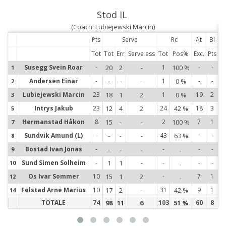
Stod IL
(Coach: Lubiejewski Marcin)
Pts
Serve
Rc
At
Bl
Tot
Tot
Err
Serve ess
Tot
Pos%
Exc.
Pts
1
Susegg Svein Roar
-
20
2
-
1
100 %
-
-
1
2
Andersen Einar
-
-
-
-
1
0 %
-
-
2
3
Lubiejewski Marcin
23
18
1
2
1
0 %
19
2
3
5
Intrys Jakub
23
12
4
2
24
42 %
18
3
5
7
Hermanstad Håkon
8
15
-
-
2
100 %
7
1
7
8
Sundvik Amund (L)
-
-
-
-
43
63 %
-
-
8
9
Bostad Ivan Jonas
-
-
-
-
-
.
-
-
9
1
Sund Simen Solheim
-
1
1
-
-
.
-
-
10
1
Os Ivar Sommer
10
15
1
2
-
.
7
1
12
1
Følstad Arne Marius
10
17
2
-
31
42 %
9
1
14
TOTALE
74
98
11
6
103
51 %
60
8