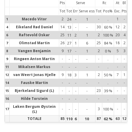
Pts
Serve
Rc
At
Bl
Tot
Tot
Err
Serve ess
Tot
Pos%
Exc.
Pts
Macedo Vitor
2
24
-
1
-
.
1
-
1
1
Eikeland Rød Daniel
14
13
-
-
30
60 %
12
2
4
4
Raftevold Oskar
25
11
2
1
2
100 %
20
4
6
6
Olimstad Martin
26
27
1
6
25
84 %
18
2
7
7
Vangen Benjamin
9
17
-
1
2
0 %
5
3
8
8
Ringøen Anton Martin
-
-
-
-
-
.
-
-
9
9
Mikalsen Markus
-
-
-
-
-
.
-
-
11
11
van Weert Jonas Hjelle
9
18
3
1
2
50 %
7
1
12
12
Fauske Martin
-
-
-
-
-
.
-
-
14
14
Bjerkeland Sigurd (L)
-
-
-
-
23
39 %
-
-
15
15
Hilde Torstein
-
-
-
-
-
.
-
-
16
16
Løken Bergum Øystein
17
-
-
-
-
3
100 %
-
-
17
(L)
TOTALE
85
110
6
10
87
62 %
63
12