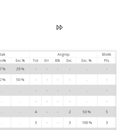
DataVolley
tak
Angrep
Blokk
os%
Exc.%
Tot
Err
Blk
Exc.
Exc. %
Pts
7 %
29 %
-
-
-
-
.
-
1
0 %
50 %
-
-
-
-
.
-
2
.
.
-
-
-
-
.
-
4
.
.
-
-
-
-
.
-
5
.
.
4
-
-
2
50 %
5
6
.
.
3
-
-
3
100 %
3
7