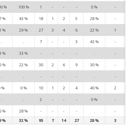
00 %
100 %
1
-
-
-
0 %
-
1
7 %
43 %
18
1
2
5
28 %
-
4
1 %
29 %
27
3
4
6
22 %
1
7
.
.
7
-
-
3
43 %
-
8
3 %
33 %
-
-
-
-
.
-
9
6 %
22 %
30
2
6
9
30 %
-
10
.
.
-
-
-
-
.
-
11
0 %
0 %
10
1
2
4
40 %
2
12
.
.
2
-
-
-
0 %
-
16
6 %
28 %
-
-
-
-
.
-
17
9 %
32 %
95
7
14
27
28 %
3