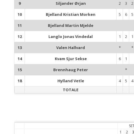
9
Siljander Ørjan
2
3
2
10
Bjelland Kristian Morken
5
6
5
11
Bjelland Martin Mjelde
12
Langlo Jonas Vindedal
1
2
1
13
Valen Hallvard
*
*
14
Kvam Sjur Sekse
6
1
15
Brennhaug Peter
*
18
Hylland Vetle
4
5
4
TOTALE
SE
1
2