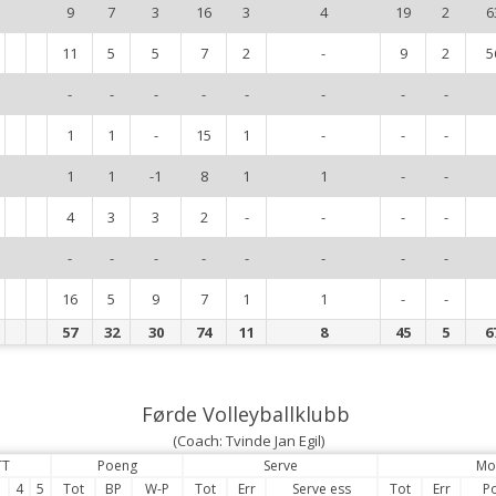
9
7
3
16
3
4
19
2
6
11
5
5
7
2
-
9
2
5
-
-
-
-
-
-
-
-
1
1
-
15
1
-
-
-
1
1
-1
8
1
1
-
-
4
3
3
2
-
-
-
-
-
-
-
-
-
-
-
-
16
5
9
7
1
1
-
-
57
32
30
74
11
8
45
5
6
Førde Volleyballklubb
(Coach: Tvinde Jan Egil)
TT
Poeng
Serve
Mo
3
4
5
Tot
BP
W-P
Tot
Err
Serve ess
Tot
Err
P