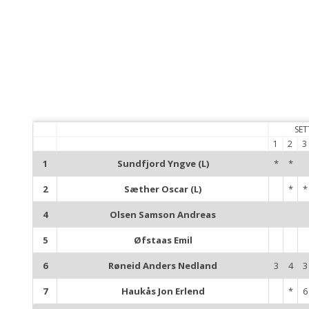
SET
1
2
3
1
Sundfjord Yngve (L)
*
*
2
Sæther Oscar (L)
*
*
4
Olsen Samson Andreas
5
Øfstaas Emil
6
Røneid Anders Nedland
3
4
3
7
Haukås Jon Erlend
*
6