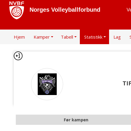
Norges Volleyballforbund
Ve
Hjem
Kamper
Tabell
Statistikk
Lag
TI
Før kampen