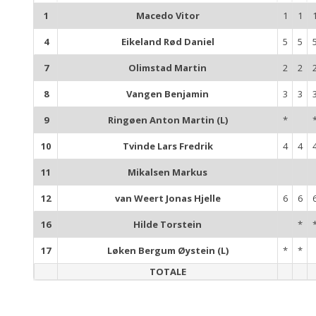
1
Macedo Vitor
1
1
4
Eikeland Rød Daniel
5
5
7
Olimstad Martin
2
2
8
Vangen Benjamin
3
3
9
Ringøen Anton Martin (L)
*
10
Tvinde Lars Fredrik
4
4
11
Mikalsen Markus
12
van Weert Jonas Hjelle
6
6
16
Hilde Torstein
*
17
Løken Bergum Øystein (L)
*
*
TOTALE