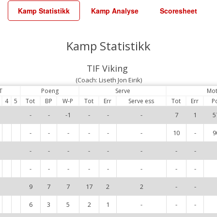
Kamp Statistikk
Kamp Analyse
Scoresheet
Kamp Statistikk
TIF Viking
(Coach: Liseth Jon Eirik)
T
Poeng
Serve
Mot
4
5
Tot
BP
W-P
Tot
Err
Serve ess
Tot
Err
P
-
-
-1
-
-
-
7
1
5
-
-
-
-
-
-
10
-
9
-
-
-
-
-
-
-
-
-
-
-
-
-
-
-
-
9
7
7
17
2
2
-
-
6
3
5
2
1
-
-
-