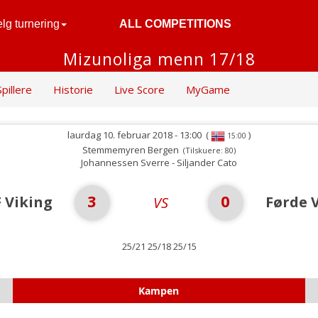
lg turnering
ALL COMPETITIONS
Mizunoliga menn 17/18
Spillere
Historie
Live Score
MyGame
laurdag 10. februar 2018 - 13:00
(
)
15:00
Stemmemyren Bergen
(Tilskuere: 80)
Johannessen Sverre - Siljander Cato
3
0
F Viking
Førde 
VS
25/21 25/18 25/15
Kampen