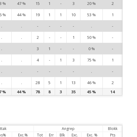
3 %
47 %
15
1
-
3
20 %
2
9
6 %
44 %
19
1
1
10
53 %
1
10
.
.
-
-
-
-
.
-
11
.
.
2
-
-
1
50 %
-
12
.
.
3
1
-
-
0 %
-
13
.
.
4
-
1
3
75 %
1
14
.
.
-
-
-
-
.
-
15
.
.
28
5
1
13
46 %
2
18
7 %
44 %
78
8
3
35
45 %
14
ttak
Angrep
Blokk
os%
Exc.%
Tot
Err
Blk
Exc.
Exc. %
Pts