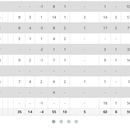
1
-
-
-1
8
1
-
1
-
1
5
8
3
1
14
1
3
14
3
5
2
8
4
-3
8
2
1
17
2
7
3
3
1
1
4
2
-
-
-
*
-
-
-2
1
1
-
3
1
3
4
9
2
-1
7
1
-
9
1
5
-
-
-
-
-
-
-
-
6
7
4
2
9
2
1
1
-
*
-
-
-
4
-
-
-
-
-
-
-1
-
-
-
18
1
5
35
14
-4
55
10
5
63
8
5