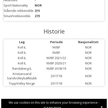
Fødested
-
Sport Nationality
NOR
Stående rekkevidde
215
Smashrekkevidde
273
Historie
Lag
Periode
Nasjonalitet
Koll IL
NVBF
NOR
Koll IL
NVBF
NOR
Koll IL
NVBF 2021/22
NOR
Koll IL
NVBF 2020/21
NOR
Randaberg IL
NVBF 2018/19
NOR
Kristiansand
2017/18
NOR
Sandvolleyballklubb
ToppVolley Norge
2017/18
NOR
We use cookies on this site to enhance your browsing experience -
>Learn more
X