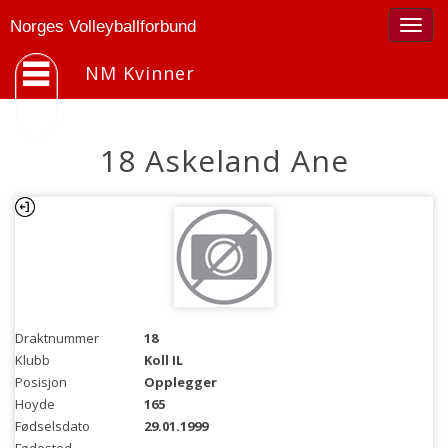
Togg
Norges Volleyballforbund
navig
NM Kvinner
18 Askeland Ane
Draktnummer
18
Klubb
Koll IL
Posisjon
Opplegger
Hoyde
165
Fødselsdato
29.01.1999