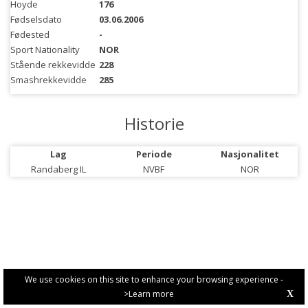
Hoyde
176
Fødselsdato
03.06.2006
Fødested
-
Sport Nationality
NOR
Stående rekkevidde
228
Smashrekkevidde
285
Historie
Lag
Periode
Nasjonalitet
Randaberg IL
NVBF
NOR
We use cookies on this site to enhance your browsing experience -
>Learn more
X
PRIVACY POLICY