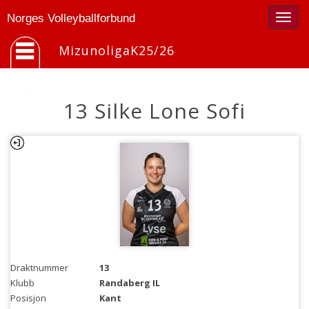
Togg
Norges Volleyballforbund
navig
MizunoligaK25/26
13 Silke Lone Sofi
Draktnummer
13
Klubb
Randaberg IL
Posisjon
Kant