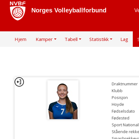
Norges Volleyballforbund
Ve
Hjem
Kamper
Tabell
Statistikk
Lag
Draktnummer
Klubb
Posisjon
Hoyde
Fødselsdato
Fødested
Sport National
Stående rekk
Smashrekkev