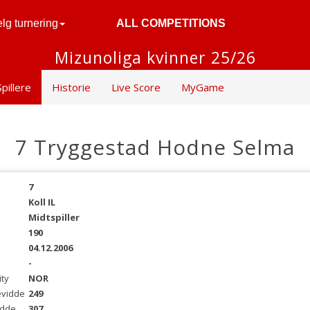
lg turnering
ALL COMPETITIONS
Mizunoliga kvinner 25/26
Spillere
Historie
Live Score
MyGame
7 Tryggestad Hodne Selma
7
Koll IL
Midtspiller
190
04.12.2006
-
ity
NOR
evidde
249
idde
307