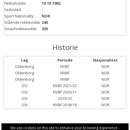
Fødselsdato
10.10.1992
Fødested
-
Sport Nationality
NOR
Stående rekkevidde
245
Smashrekkevidde
330
Historie
Lag
Periode
Nasjonalitet
Oldenborg
NVBF
NOR
Oldenborg
NVBF
NOR
Oldenborg
NVBF
NOR
OSI
NVBF 2021/22
NOR
OSI
NVBF 2020/21
NOR
OSI
2019/20
NOR
OSI
NVBF 2018/19
NOR
We use cookies on this site to enhance your browsing experience -