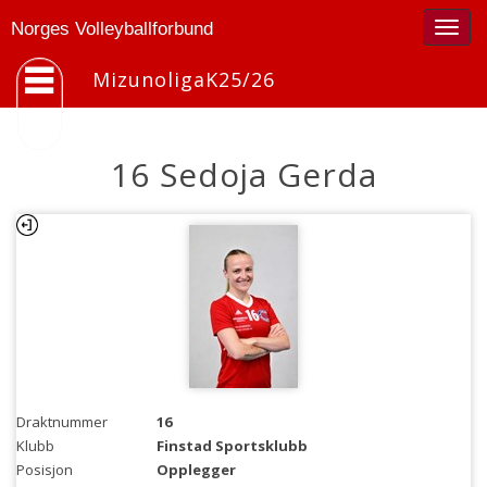
Togg
Norges Volleyballforbund
navig
MizunoligaK25/26
16 Sedoja Gerda
Draktnummer
16
Klubb
Finstad Sportsklubb
Posisjon
Opplegger