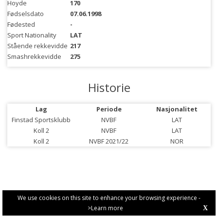
Hoyde
170
Fødselsdato
07.06.1998
Fødested
-
Sport Nationality
LAT
Stående rekkevidde
217
Smashrekkevidde
275
Historie
Lag
Periode
Nasjonalitet
Finstad Sportsklubb
NVBF
LAT
Koll 2
NVBF
LAT
Koll 2
NVBF 2021/22
NOR
We use cookies on this site to enhance your browsing experience -
>Learn more
X
PRIVACY POLICY