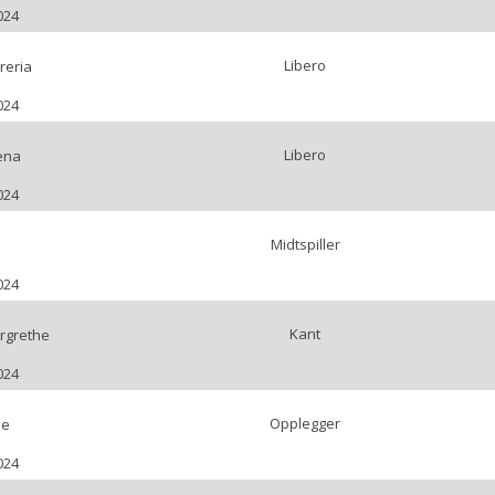
024
Libero
reria
024
Libero
ena
024
Midtspiller
024
Kant
rgrethe
024
Opplegger
le
024