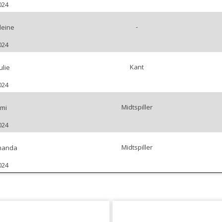
024
-
leine
024
Kant
ulie
024
Midtspiller
omi
024
Midtspiller
Amanda
024