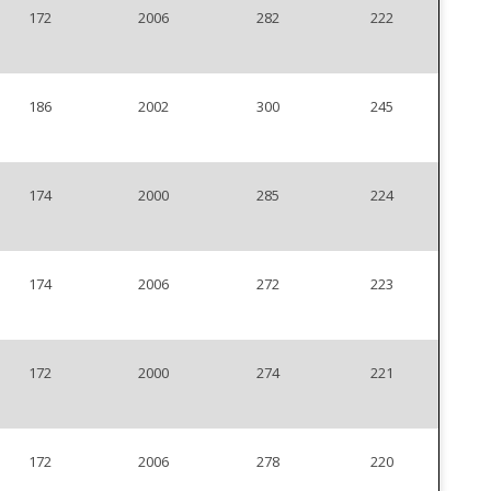
172
2006
282
222
186
2002
300
245
174
2000
285
224
174
2006
272
223
172
2000
274
221
172
2006
278
220