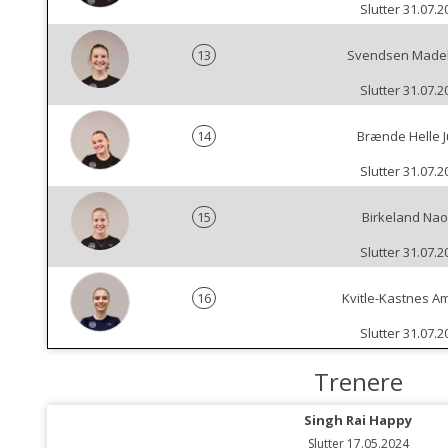
Slutter 31.07.2
13
Svendsen Made
Slutter 31.07.2
14
Brænde Helle J
Slutter 31.07.2
15
Birkeland Na
Slutter 31.07.2
16
Kvitle-Kastnes 
Slutter 31.07.2
Trenere
Singh Rai Happy
Slutter 17.05.2024