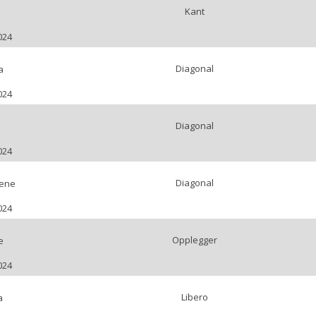
Kant
024
Diagonal
a
024
Diagonal
024
Diagonal
lene
024
Opplegger
e
024
Libero
a