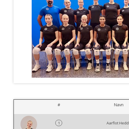
#
Navn
1
Aarflot Hedd