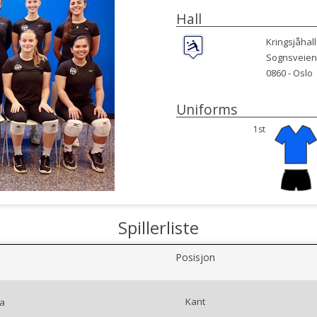
Hall
Kringsjåhal
Sognsveien
0860 -
Oslo
Uniforms
1st
Spillerliste
Posisjon
Kant
a