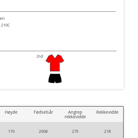
len
 210C
2nd
Høyde
Fødselsår
Angrep
Rekkevidde
rekkevidde
170
2008
275
218