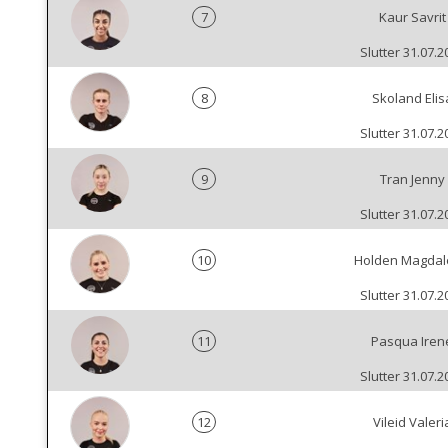
7
Kaur Savrit
Slutter 31.07.2
8
Skoland Elis
Slutter 31.07.2
9
Tran Jenny
Slutter 31.07.2
10
Holden Magda
Slutter 31.07.2
11
Pasqua Iren
Slutter 31.07.2
12
Vileid Valeri