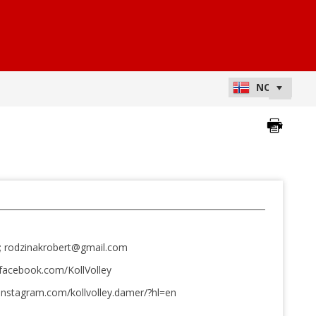
o ; rodzinakrobert@gmail.com
facebook.com/KollVolley
instagram.com/kollvolley.damer/?hl=en