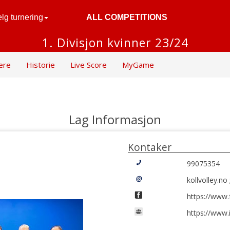
lg turnering
ALL COMPETITIONS
1. Divisjon kvinner 23/24
lere
Historie
Live Score
MyGame
Lag Informasjon
Kontaker
99075354
kollvolley.n
https://www.
https://www.