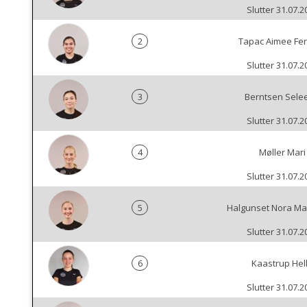
Slutter 31.07.2
2
Tapac Aimee Fer
Slutter 31.07.2
3
Berntsen Sele
Slutter 31.07.2
4
Møller Mari
Slutter 31.07.2
5
Halgunset Nora Ma
Slutter 31.07.2
6
Kaastrup Hel
Slutter 31.07.2