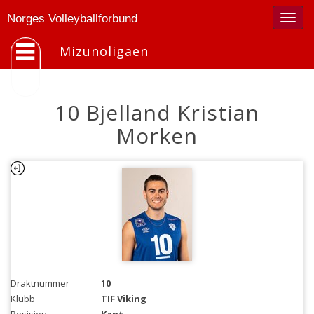
Togg
Norges Volleyballforbund
navig
Mizunoligaen
10 Bjelland Kristian
Morken
Draktnummer
10
Klubb
TIF Viking