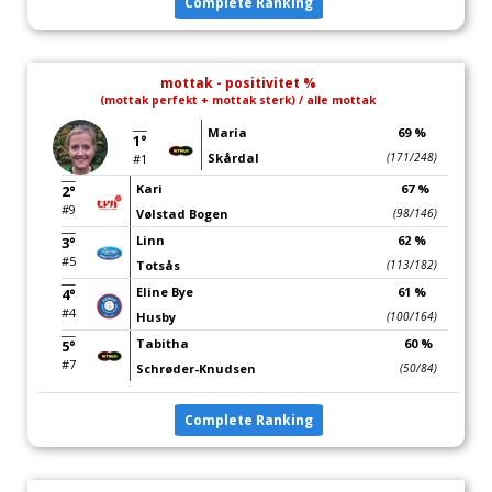
Complete Ranking
mottak - positivitet %
(mottak perfekt + mottak sterk) / alle mottak
Maria
69 %
1°
Skårdal
(171/248)
#1
Kari
67 %
2°
#9
Vølstad Bogen
(98/146)
Linn
62 %
3°
#5
Totsås
(113/182)
Eline Bye
61 %
4°
#4
Husby
(100/164)
Tabitha
60 %
5°
#7
Schrøder-Knudsen
(50/84)
Complete Ranking