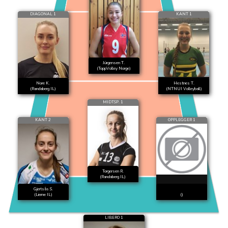
DIAGONAL 1
KANT 1
Jürgensen T.
(ToppVolley Norge)
Nore K.
Hestnes T.
(Randaberg IL)
(NTNUI Volleyball)
MIDTSP. 1
KANT 2
OPPLEGGER 1
Torgersen R.
(Randaberg IL)
Gjertsås S.
(Lierne IL)
()
LIBERO 1