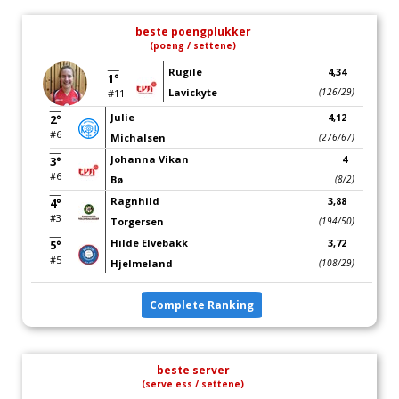
beste poengplukker
(poeng / settene)
Rugile
4,34
1°
Lavickyte
(126/29)
#11
Julie
4,12
2°
#6
Michalsen
(276/67)
Johanna Vikan
4
3°
#6
Bø
(8/2)
Ragnhild
3,88
4°
#3
Torgersen
(194/50)
Hilde Elvebakk
3,72
5°
#5
Hjelmeland
(108/29)
Complete Ranking
beste server
(serve ess / settene)