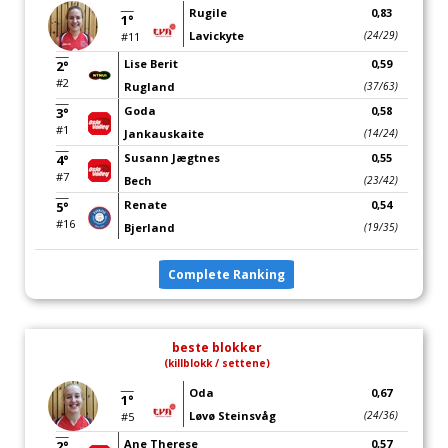
Rugile
0,83
1°
Lavickyte
(24/29)
#11
Lise Berit
0,59
2°
#2
Rugland
(37/63)
Goda
0,58
3°
#1
Jankauskaite
(14/24)
Susann Jægtnes
0,55
4°
#7
Bech
(23/42)
Renate
0,54
5°
#16
Bjerland
(19/35)
Complete Ranking
beste blokker
(killblokk / settene)
Oda
0,67
1°
Løvø Steinsvåg
(24/36)
#5
Ane Therese
0,57
2°