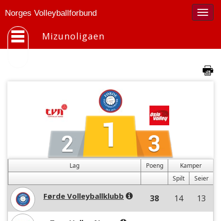
Togg
Norges Volleyballforbund
navig
Mizunoligaen
Lag
Poeng
Kamper
Spilt
Seier
Førde Volleyballklubb
38
14
13