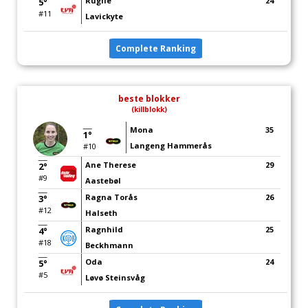
Rugile
24
5°
#11
Lavickyte
Complete Ranking
beste blokker
(killblokk)
Mona
35
1°
Langeng Hammerås
#10
Ane Therese
29
2°
#9
Aastebøl
Ragna Torås
26
3°
#12
Halseth
Ragnhild
25
4°
#18
Beckhmann
Oda
24
5°
#5
Løvø Steinsvåg