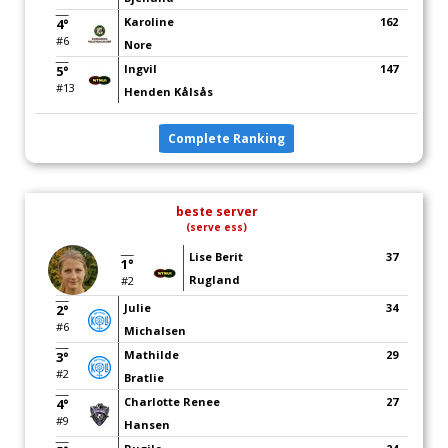
Karoline
162
4°
#6
Nore
Ingvil
147
5°
#13
Henden Kålsås
Complete Ranking
beste server
(serve ess)
Lise Berit
37
1°
Rugland
#2
Julie
34
2°
#6
Michalsen
Mathilde
29
3°
#2
Bratlie
Charlotte Renee
27
4°
#9
Hansen