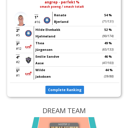
angrep - perfekt %
smash poeng / smash totalt
Renate
54 %
1°
Bjerland
(71/131)
#16
Hilde Elvebakk
52 %
2°
#5
Hjelmeland
(90/174)
Thea
49 %
3°
#12
Jürgensen
(65/133)
Emilie Sandve
46 %
4°
#2
Aase
(47/103)
Wilde
44 %
5°
#1
Jakobsen
(39/88)
Complete Ranking
DREAM TEAM
MIDTSP. 2