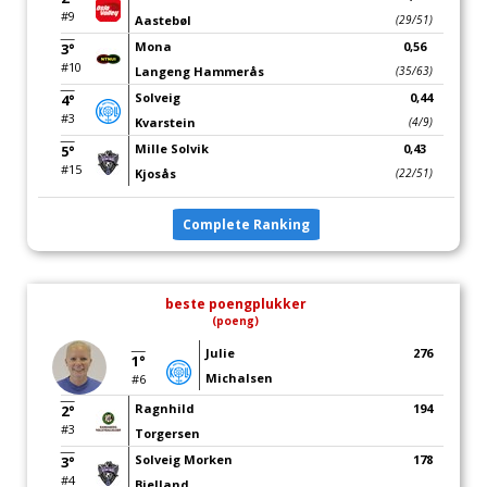
#9
Aastebøl
(29/51)
Mona
0,56
3°
#10
Langeng Hammerås
(35/63)
Solveig
0,44
4°
#3
Kvarstein
(4/9)
Mille Solvik
0,43
5°
#15
Kjosås
(22/51)
Complete Ranking
beste poengplukker
(poeng)
Julie
276
1°
Michalsen
#6
Ragnhild
194
2°
#3
Torgersen
Solveig Morken
178
3°
#4
Bjelland