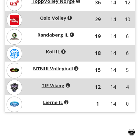
ToppVolley Norge
36
14
12
Oslo Volley
29
14
10
Randaberg IL
19
14
6
Koll IL
18
14
6
NTNUI Volleyball
15
14
5
TIF Viking
12
14
4
Lierne IL
1
14
0