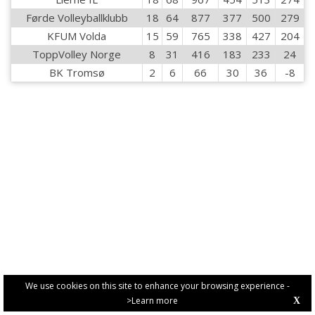
Førde Volleyballklubb
18
64
877
377
500
279
KFUM Volda
15
59
765
338
427
204
ToppVolley Norge
8
31
416
183
233
24
BK Tromsø
2
6
66
30
36
-8
We use cookies on this site to enhance your browsing experience -
>Learn more
X
PRIVACY POLICY