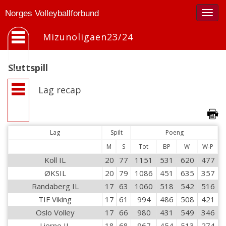
Togg
Norges Volleyballforbund
navig
Mizunoligaen23/24
Sluttspill
Lag recap
Lag
Spilt
Poeng
M
S
Tot
BP
W
W-P
Koll IL
20
77
1151
531
620
477
ØKSIL
20
79
1086
451
635
357
Randaberg IL
17
63
1060
518
542
516
TIF Viking
17
61
994
486
508
421
Oslo Volley
17
66
980
431
549
346
Lierne IL
18
68
967
454
513
274