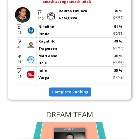
smash poeng / smash totalt
Ralitsa Emilova
70 %
1°
Georgieva
(26/37)
#16
Nikoline
51 %
2°
#6
Rinde
(30/59)
Ragnhild
48 %
3°
#3
Torgersen
(29/60)
Mari Aase
46 %
4°
#14
Hole
(44/96)
Julie
35 %
5°
#1
Varga
(17/49)
Complete Ranking
DREAM TEAM
MIDTSP. 2