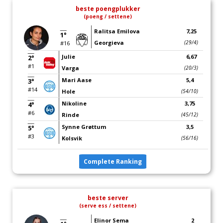
beste poengplukker
(poeng / settene)
Ralitsa Emilova
7,25
1°
Georgieva
(29/4)
#16
Julie
6,67
2°
#1
Varga
(20/3)
Mari Aase
5,4
3°
#14
Hole
(54/10)
Nikoline
3,75
4°
#6
Rinde
(45/12)
Synne Grøttum
3,5
5°
#3
Kolsvik
(56/16)
Complete Ranking
beste server
(serve ess / settene)
Elinor Sema
2