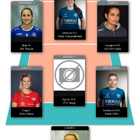
DIAGONAL 1
KANT 1
Johansen H.L.
(Førde Volleyballklubb)
Rinde N.
Georgieva R.E.
(BK Tromsø)
(KFUM Volda)
MIDTSP. 1
KANT 2
OPPLEGGER 1
Kjosås M.S.
(TIF Viking)
Varga J.
Gundersen M.S.
(Oslo Volley)
(Førde VBK)
LIBERO 1