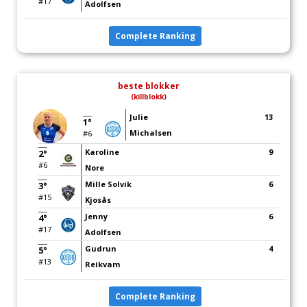
#17
Adolfsen
Complete Ranking
beste blokker
(killblokk)
Julie
13
1°
Michalsen
#6
Karoline
9
2°
#6
Nore
Mille Solvik
6
3°
#15
Kjosås
Jenny
6
4°
#17
Adolfsen
Gudrun
4
5°
#13
Reikvam
Complete Ranking