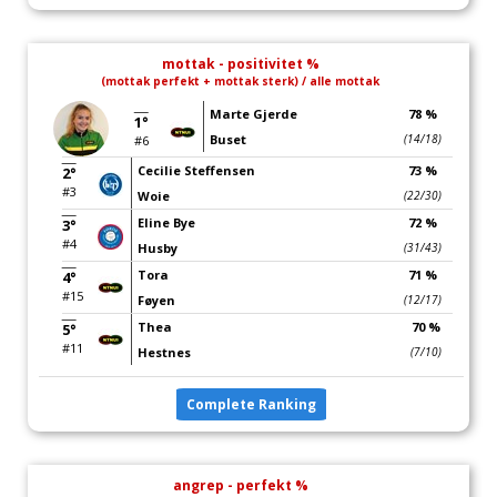
mottak - positivitet %
(mottak perfekt + mottak sterk) / alle mottak
Marte Gjerde
78 %
1°
Buset
(14/18)
#6
Cecilie Steffensen
73 %
2°
#3
Woie
(22/30)
Eline Bye
72 %
3°
#4
Husby
(31/43)
Tora
71 %
4°
#15
Føyen
(12/17)
Thea
70 %
5°
#11
Hestnes
(7/10)
Complete Ranking
angrep - perfekt %