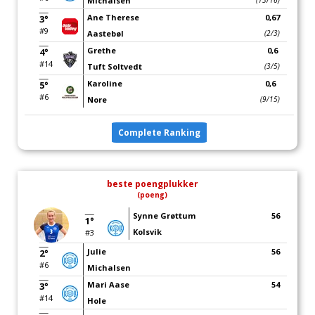
Michalsen
(13/16)
Ane Therese
0,67
3°
#9
Aastebøl
(2/3)
Grethe
0,6
4°
#14
Tuft Soltvedt
(3/5)
Karoline
0,6
5°
#6
Nore
(9/15)
Complete Ranking
beste poengplukker
(poeng)
Synne Grøttum
56
1°
Kolsvik
#3
Julie
56
2°
#6
Michalsen
Mari Aase
54
3°
#14
Hole