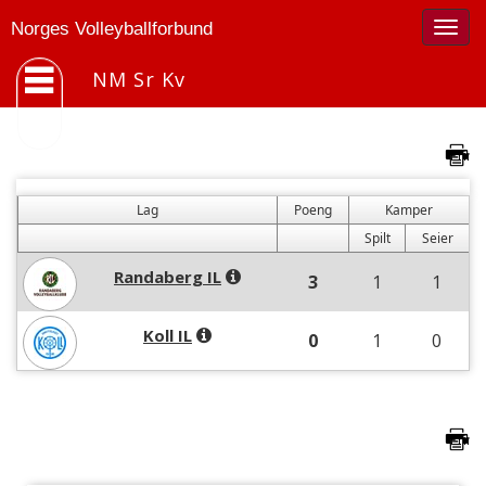
Togg
Norges Volleyballforbund
navig
NM Sr Kv
Lag
Poeng
Kamper
Spilt
Seier
Randaberg IL
3
1
1
Koll IL
0
1
0