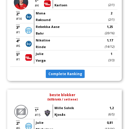
1°
Karlsen
(2/1)
#4
Mona
2
2°
#14
Røksund
(2/1)
Rebekka Aase
1,25
3°
#1
Bahr
(20/16)
Nikoline
1,17
4°
#6
Rinde
(14/12)
Julie
1
5°
#1
Varga
(3/3)
Complete Ranking
beste blokker
(killblokk / settene)
Mille Solvik
1,2
1°
Kjosås
(6/5)
#15
Julie
0,81
2°
#6