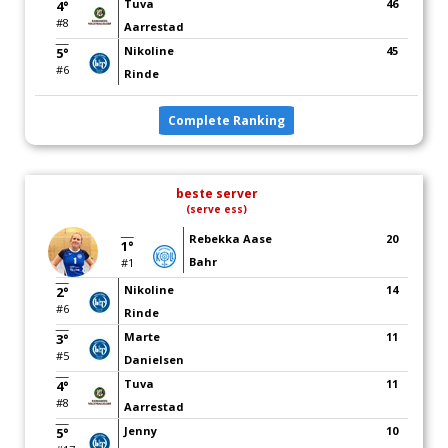
Tuva
46
4°
#8
Aarrestad
Nikoline
45
5°
#6
Rinde
Complete Ranking
beste server
(serve ess)
Rebekka Aase
20
1°
Bahr
#1
Nikoline
14
2°
#6
Rinde
Marte
11
3°
#5
Danielsen
Tuva
11
4°
#8
Aarrestad
Jenny
10
5°