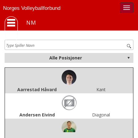
Togg
Norges Volleyballforbund
navig
NM
Aarrestad Håvard
Kant
Andersen Eivind
Diagonal