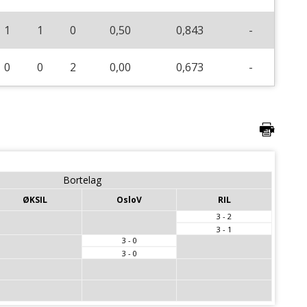
1
1
0
0,50
0,843
-
0
0
2
0,00
0,673
-
Bortelag
ØKSIL
OsloV
RIL
3 - 2
3 - 1
3 - 0
3 - 0