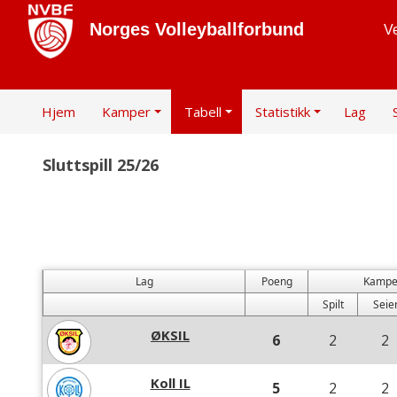
Norges Volleyballforbund
Ve
Hjem
Kamper
Tabell
Statistikk
Lag
Sluttspill 25/26
Lag
Poeng
Kampe
Spilt
Seie
ØKSIL
6
2
2
Koll IL
5
2
2