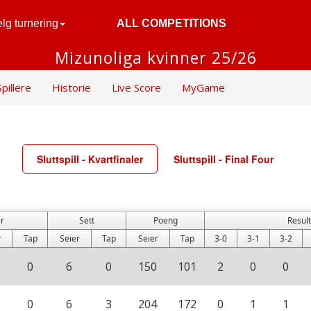
lg turnering
ALL COMPETITIONS
Mizunoliga kvinner 25/26
Spillere
Historie
Live Score
MyGame
Sluttspill - Kvartfinaler
Sluttspill - Final Four
r
Sett
Poeng
Result
r
Tap
Seier
Tap
Seier
Tap
3-0
3-1
3-2
0
6
0
150
101
2
0
0
0
6
3
204
172
0
1
1