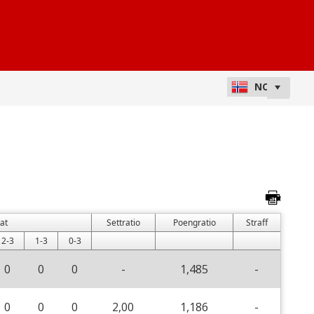
at
Settratio
Poengratio
Straff
2-3
1-3
0-3
0
0
0
-
1,485
-
0
0
0
2,00
1,186
-