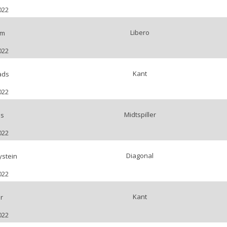
022
Libero
am
022
Kant
ads
022
Midtspiller
us
022
Diagonal
ystein
022
Kant
r
022