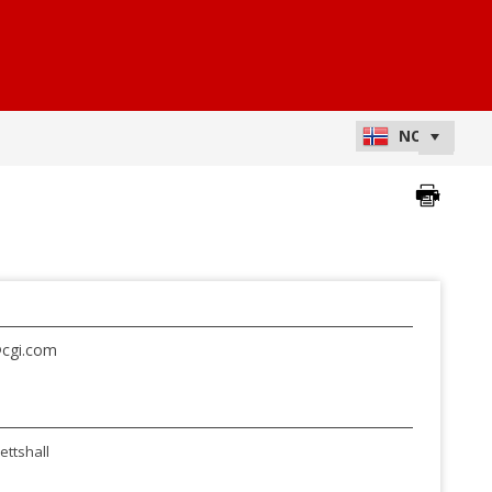
@cgi.com
ettshall