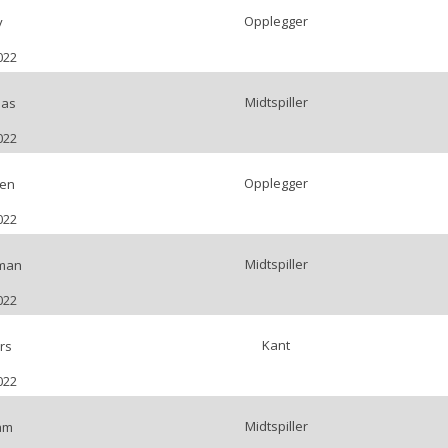
Opplegger
y
022
Midtspiller
mas
022
Opplegger
men
022
Midtspiller
man
022
Kant
rs
022
Midtspiller
am