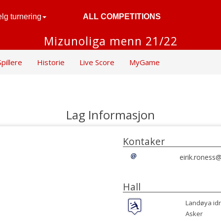
lg turnering
ALL COMPETITIONS
Mizunoliga menn 21/22
Spillere
Historie
Live Score
MyGame
Lag Informasjon
Kontaker
eirik.roness
Hall
Landøya idr
Asker