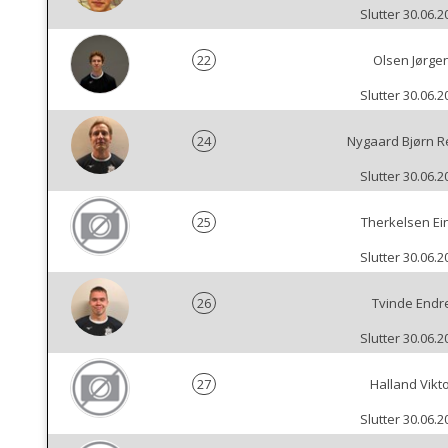
Slutter 30.06.2
22
Olsen Jørge
Slutter 30.06.2
24
Nygaard Bjørn R
Slutter 30.06.2
25
Therkelsen Ei
Slutter 30.06.2
26
Tvinde Endr
Slutter 30.06.2
27
Halland Vikt
Slutter 30.06.2