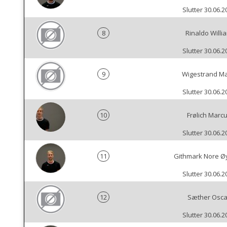
Slutter 30.06.2
8
Rinaldo Willi
Slutter 30.06.2
9
Wigestrand M
Slutter 30.06.2
10
Frølich Marc
Slutter 30.06.2
11
Githmark Nore Ø
Slutter 30.06.2
12
Sæther Osca
Slutter 30.06.2