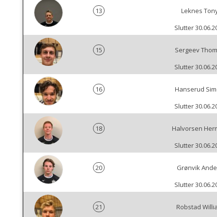
13
Leknes Ton
Slutter 30.06.2
15
Sergeev Tho
Slutter 30.06.2
16
Hanserud Si
Slutter 30.06.2
18
Halvorsen Her
Slutter 30.06.2
20
Grønvik Ande
Slutter 30.06.2
21
Robstad Willi