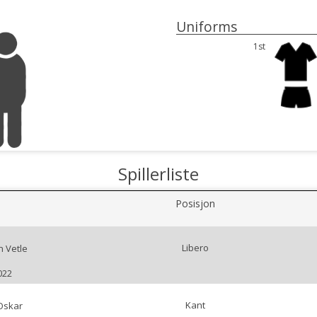
Uniforms
1st
Spillerliste
Posisjon
Libero
 Vetle
022
Kant
Oskar