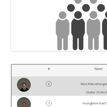
#
Navn
6
Moe Klævahaugen
Slutter 30.06.2
7
Youngblom Karl 