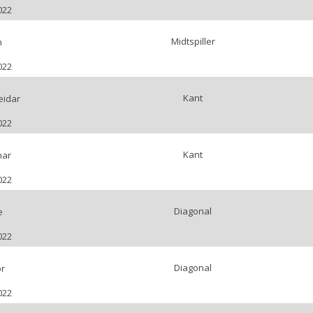
022
Midtspiller
n
022
Kant
eidar
022
Kant
nar
022
Diagonal
e
022
Diagonal
or
022