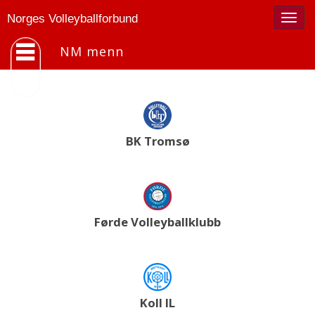
Togg
Norges Volleyballforbund
navig
NM menn
BK Tromsø
Førde Volleyballklubb
Koll IL