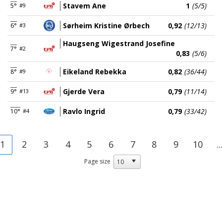
Stavem Ane
1
(5/5)
5°
#9
Sørheim Kristine Ørbech
0,92
(12/13)
6°
#3
Haugseng Wigestrand Josefine
7°
#2
0,83
(5/6)
Eikeland Rebekka
0,82
(36/44)
8°
#9
Gjerde Vera
0,79
(11/14)
9°
#13
Ravlo Ingrid
0,79
(33/42)
10°
#4
1
2
3
4
5
6
7
8
9
10
..
Page size