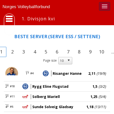
Togg
Norges Volleyballforbund
navig
1. Divisjon kvi
BESTE SERVER
(SERVE ESS / SETTENE)
1
2
3
4
5
6
7
8
9
10
..
Page size
Risanger Hanne
2,11
(19/9)
1°
#4
Rygg Eline Flugstad
1,5
(3/2)
2°
#18
Solberg Mariell
1,25
(5/4)
3°
#11
Sunde Solveig Gladsøy
1,18
(13/11)
4°
#6