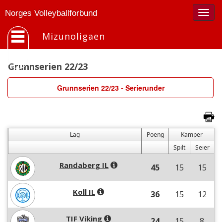
Togg
Norges Volleyballforbund
navig
Mizunoligaen
Grunnserien 22/23
Grunnserien 22/23 - Serierunder
Lag
Poeng
Kamper
Spilt
Seier
Randaberg IL
45
15
15
Koll IL
36
15
12
TIF Viking
24
15
8