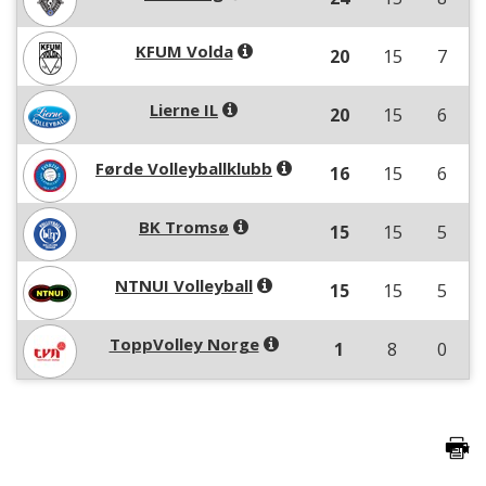
KFUM Volda
20
15
7
Lierne IL
20
15
6
Førde Volleyballklubb
16
15
6
BK Tromsø
15
15
5
NTNUI Volleyball
15
15
5
ToppVolley Norge
1
8
0