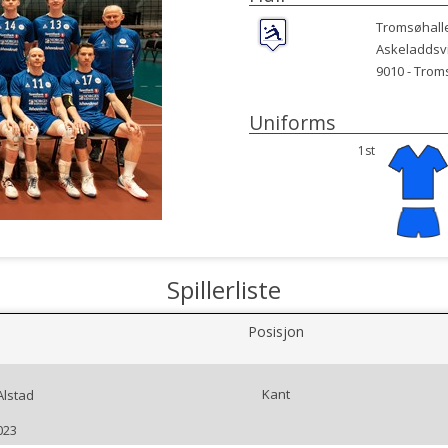
Tromsøhall
Askeladdsv
9010 -
Trom
Uniforms
1st
Spillerliste
Posisjon
Kant
Alstad
023