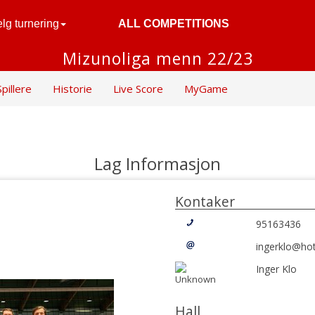
lg turnering
ALL COMPETITIONS
Mizunoliga menn 22/23
Spillere
Historie
Live Score
MyGame
Lag Informasjon
Kontaker
95163436
ingerklo@ho
Inger Klo
Hall