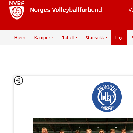
Norges Volleyballforbund
Ve
Hjem
Kamper
Tabell
Statistikk
Lag