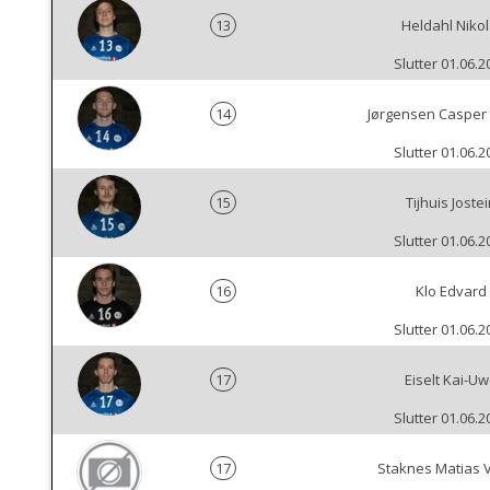
13
Heldahl Nikol
Slutter 01.06.2
14
Jørgensen Casper
Slutter 01.06.2
15
Tijhuis Jostei
Slutter 01.06.2
16
Klo Edvard
Slutter 01.06.2
17
Eiselt Kai-U
Slutter 01.06.2
17
Staknes Matias V