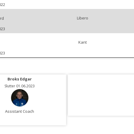
022
Libero
rd
023
Kant
023
Broks Edgar
Østrem Håkon Skipen
Slutter 01.06.2023
Slutter 01.06.2023
Assistant Coach
Assistant Coach