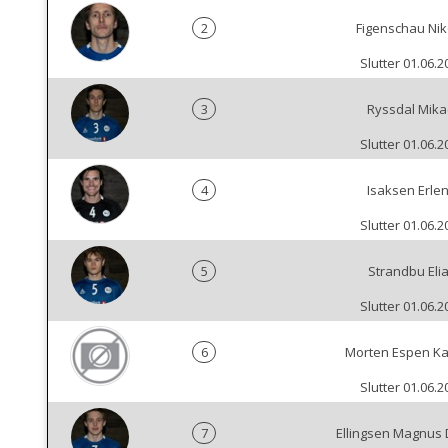
2
Figenschau Nik
Slutter 01.06.2
3
Ryssdal Mika
Slutter 01.06.2
4
Isaksen Erle
Slutter 01.06.2
5
Strandbu Eli
Slutter 01.06.2
6
Morten Espen Ka
Slutter 01.06.2
7
Ellingsen Magnus