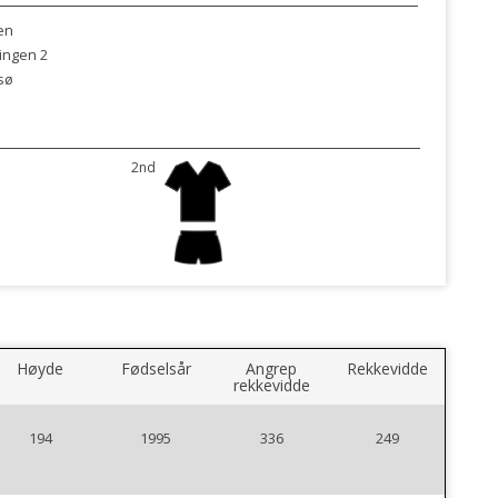
en
ingen 2
sø
2nd
Høyde
Fødselsår
Angrep
Rekkevidde
rekkevidde
194
1995
336
249