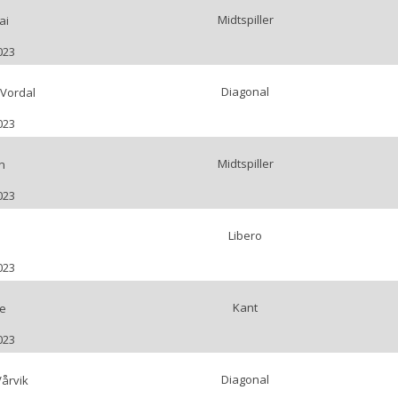
Midtspiller
ai
023
Diagonal
 Vordal
023
Midtspiller
n
023
Libero
023
Kant
we
023
Diagonal
årvik