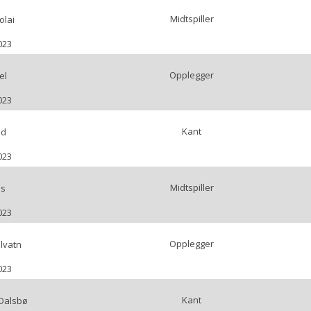
Midtspiller
olai
023
Opplegger
el
023
Kant
nd
023
Midtspiller
as
023
Opplegger
lvatn
023
Kant
 Dalsbø