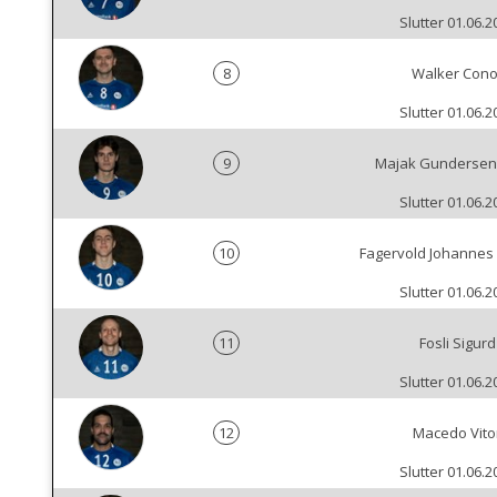
Slutter 01.06.2
8
Walker Cono
Slutter 01.06.2
9
Majak Gundersen
Slutter 01.06.2
10
Fagervold Johannes
Slutter 01.06.2
11
Fosli Sigurd
Slutter 01.06.2
12
Macedo Vito
Slutter 01.06.2