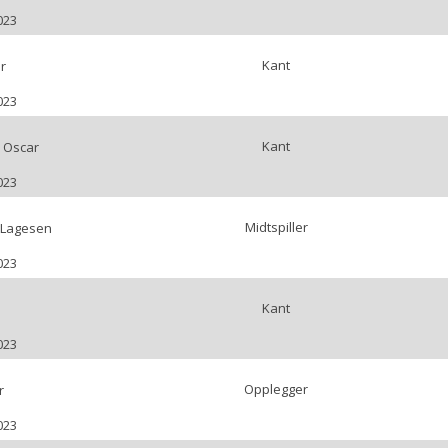
023
Kant
r
023
Kant
 Oscar
023
Midtspiller
 Lagesen
023
Kant
023
Opplegger
r
023