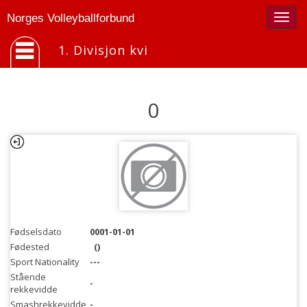
Togg
Norges Volleyballforbund
navig
1. Divisjon kvi
0
Fødselsdato
0001-01-01
Fødested
()
Sport Nationality
---
Stående
-
rekkevidde
Smashrekkevidde
-