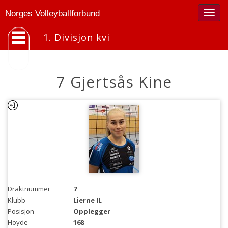
Togg
Norges Volleyballforbund
navig
1. Divisjon kvi
7 Gjertsås Kine
Draktnummer
7
Klubb
Lierne IL
Posisjon
Opplegger
Hoyde
168