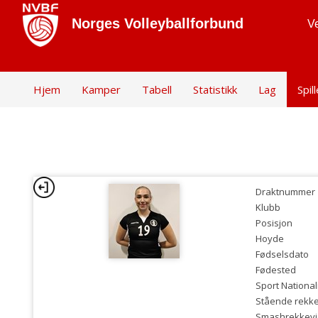
Norges Volleyballforbund
Ve
Hjem
Kamper
Tabell
Statistikk
Lag
Spil
Draktnummer
Klubb
Posisjon
Hoyde
Fødselsdato
Fødested
Sport National
Stående rekk
Smashrekkev