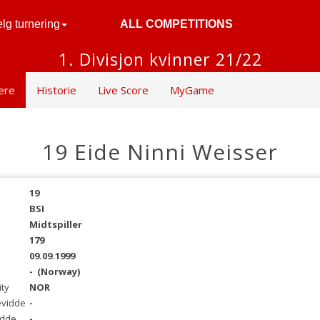
lg turnering
ALL COMPETITIONS
1. Divisjon kvinner 21/22
lere
Historie
Live Score
MyGame
19 Eide Ninni Weisser
19
BSI
Midtspiller
179
09.09.1999
-
(Norway)
ity
NOR
evidde
-
idde
-