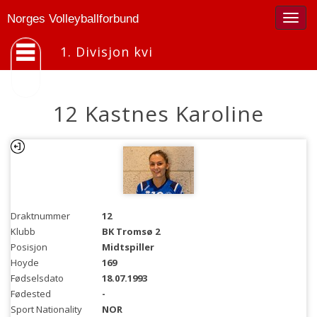
Togg
Norges Volleyballforbund
navig
1. Divisjon kvi
12 Kastnes Karoline
Draktnummer
12
Klubb
BK Tromsø 2
Posisjon
Midtspiller
Hoyde
169
Fødselsdato
18.07.1993
Fødested
-
Sport Nationality
NOR