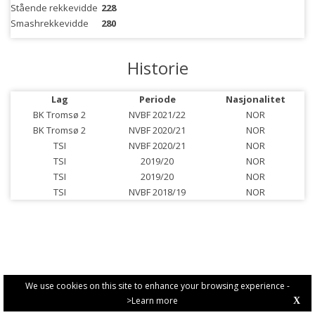
Stående rekkevidde
228
Smashrekkevidde
280
Historie
Lag
Periode
Nasjonalitet
BK Tromsø 2
NVBF 2021/22
NOR
BK Tromsø 2
NVBF 2020/21
NOR
TSI
NVBF 2020/21
NOR
TSI
2019/20
NOR
TSI
2019/20
NOR
TSI
NVBF 2018/19
NOR
We use cookies on this site to enhance your browsing experience -
>Learn more
X
PRIVACY POLICY